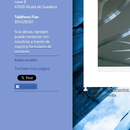
nave 8
41500 Alcalá de Guadaira
Teléfono/Fax
:
954528587
Si lo desea, también
puede contactar con
nosotros a través de
nuestro
formulario de
contacto
Redes sociales
Twittear esta página
Compartir
Versión para imprimi
© VitroMar Sevilla